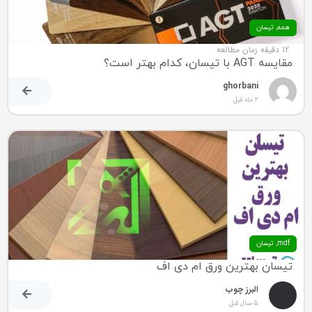
همه
,
تیسان
12 دقیقه زمان مطالعه
مقایسه AGT با تیسان، کدام بهتر است؟
ghorbani
2 ماه قبل
mdf
,
تیسان
تیسان بهترین ورق ام دی اف
البرز چوب
5 سال قبل