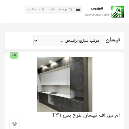
ورود/ثبت نام
سبد خرید
تماس باما
البرز چوب
همکاری های البرز چوب
تیسان
0%
ام دی اف تیسان طرح بتن T211