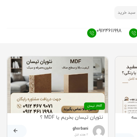
سبد خرید
۰۹۱۲۴۶۱۱۹۹۸
mdf
,
تیسان
سه
نئوپان تیسان بخریم یا MDF ؟
ghorbani
2 هفته قبل