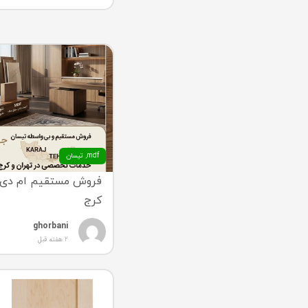
mdf
,
تیسان
فروش مستقیم ام دی ا
کرج
ghorbani
2 هفته قبل