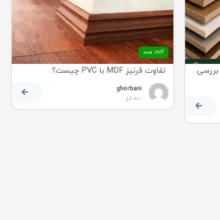
mdf
,
همه
 اصل، بررسی
تفاوت قرنیز MDF با PVC چیست؟
ghorbani
1 ماه قبل