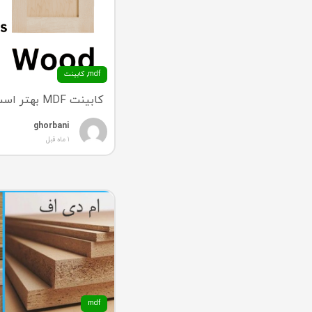
mdf
,
کابینت
کابینت MDF بهتر است یا چوبی؟
ghorbani
1 ماه قبل
mdf