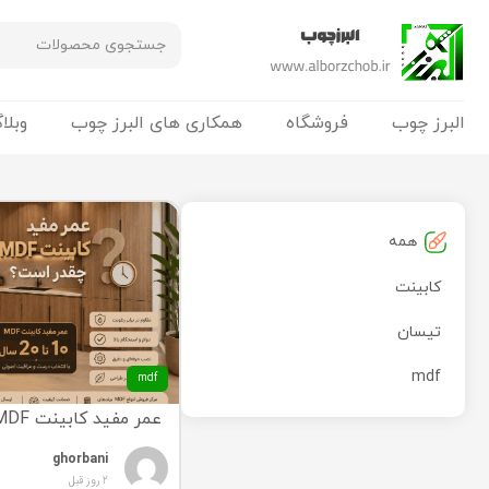
البرز چوب
فروشگاه
همکاری های البرز چوب
وبلا
همه
کابینت
تیسان
mdf
mdf
عمر مفید کابینت MDF چقدر است؟
ghorbani
2 روز قبل