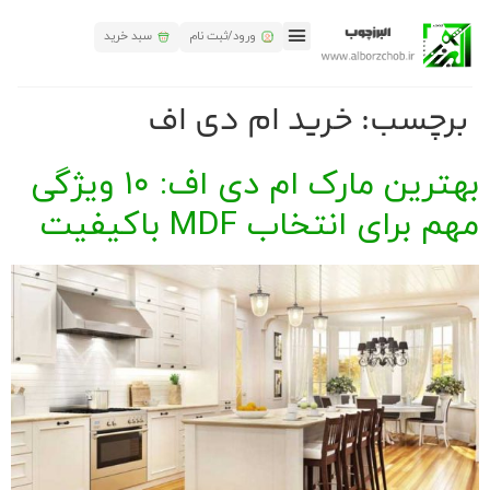
ورود/ثبت نام
سبد خرید
تماس باما
البرز چوب
همکاری های البرز چوب
برچسب:
خرید ام دی اف
بهترین مارک ام دی اف: ۱۰ ویژگی
مهم برای انتخاب MDF باکیفیت