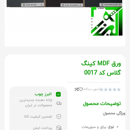
ورق MDF کینگ
گلاس کد 0017
(بدون دیدگاه)





البرز چوب
ارائه دهنده جدیدترین
توضیحات محصول
محصولات در ایران
ویژگی محصول:
تضمین کیفیت کالا
نوع:
براق و سوپرمات
پرداخت ایمن