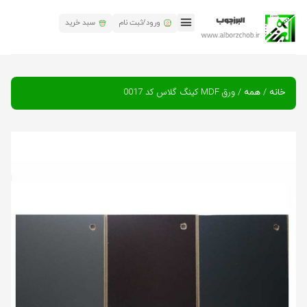
ورود/ثبت نام
سبد خرید
تماس باما
البرز چوب
همکاری های البرز چوب
/
/ ورق MDF کینگ گلاس کد 0017
خانه
همه