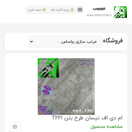
ورود/ثبت نام
سبد خرید
تماس باما
البرز چوب
همکاری های البرز چوب
فروشگاه
ام دی اف تیسان طرح بتن T221
مشاهده محصول